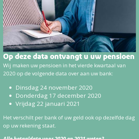
Op deze data ontvangt u uw pensioen
Wij maken uw pensioen in het vierde kwartaal van
2020 op de volgende data over aan uw bank:
Dinsdag 24 november 2020
Donderdag 17 december 2020
Vrijdag 22 januari 2021
Het verschilt per bank of uw geld ook op dezelfde dag
op uw rekening staat.
Alle betaaldata voor 2020 en 2021 weten?