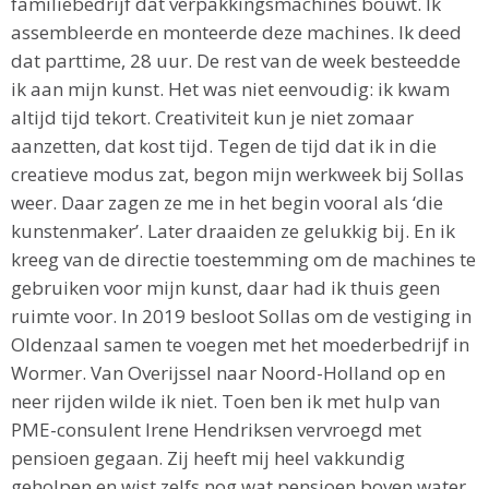
familiebedrijf dat verpakkingsmachines bouwt. Ik
assembleerde en monteerde deze machines. Ik deed
dat parttime, 28 uur. De rest van de week besteedde
ik aan mijn kunst. Het was niet eenvoudig: ik kwam
altijd tijd tekort. Creativiteit kun je niet zomaar
aanzetten, dat kost tijd. Tegen de tijd dat ik in die
creatieve modus zat, begon mijn werkweek bij Sollas
weer. Daar zagen ze me in het begin vooral als ‘die
kunstenmaker’. Later draaiden ze gelukkig bij. En ik
kreeg van de directie toestemming om de machines te
gebruiken voor mijn kunst, daar had ik thuis geen
ruimte voor. In 2019 besloot Sollas om de vestiging in
Oldenzaal samen te voegen met het moederbedrijf in
Wormer. Van Overijssel naar Noord-Holland op en
neer rijden wilde ik niet. Toen ben ik met hulp van
PME-consulent Irene Hendriksen vervroegd met
pensioen gegaan. Zij heeft mij heel vakkundig
geholpen en wist zelfs nog wat pensioen boven water