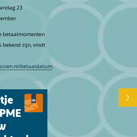
andag 23
cember
e betaalmomenten
 bekend zijn, vindt
ioen.nl/betaaldatum
.
tje
 PME
uw