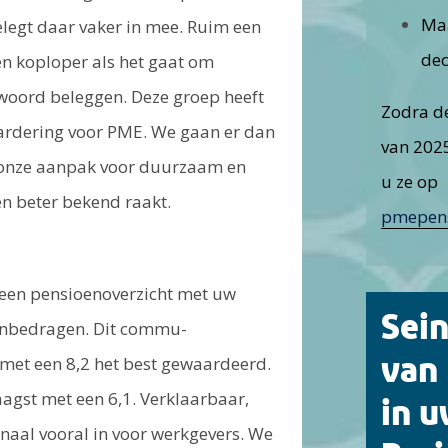
Ma
legt daar vaker in mee. Ruim een
de
en koploper als het gaat om
oord beleggen. Deze groep heeft
Zodra d
ardering voor PME. We gaan er dan
van 2025
 onze aanpak voor duurzaam en
u ze op
n beter bekend raakt.
pmepens
u een pensioenoverzicht met uw
Sein
enbedragen. Dit commu­
met een 8,2 het best gewaardeerd.
van
aagst met een 6,1. Verklaarbaar,
in 
anaal vooral in voor werkgevers. We