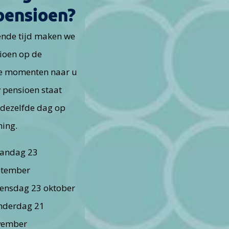
pensioen?
nde tijd maken we
ioen op de
e momenten naar u
 pensioen staat
 dezelfde dag op
ning.
andag 23
ptember
ensdag 23 oktober
nderdag 21
vember