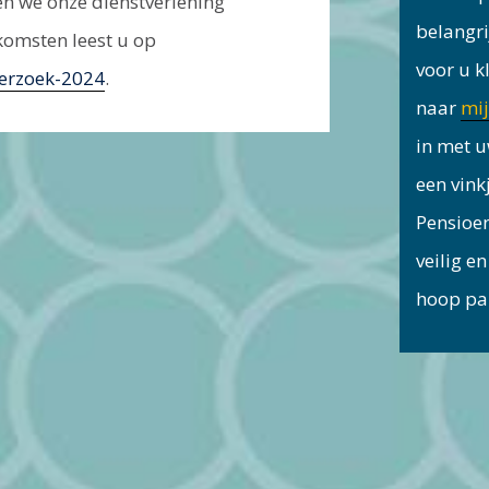
 we onze ­dienstverlening
belangri
komsten leest u op
voor u k
erzoek-2024
.
naar
mij
in met u
een vink
Pensioe
veilig en
hoop pa