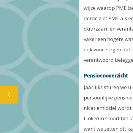
wijze waarop PME be
derde ziet PME als e
duurzaam en verantw
vaker een hogere wa
ook voor zorgen dat
verantwoord belegge
Pensioenoverzicht
Jaarlijks sturen we 
persoonlijke pensio
nicatiemiddel wordt 
LinkedIn scoort het l
want we zetten dit k