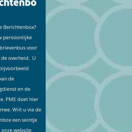
ichtenbo
e Berichtenbox?
w persoonlijke
 brievenbus voor
 de overheid. U
 bijvoorbeeld
van de
gdienst en de
e. PME doet hier
mee. Wilt u via de
nbox een seintje
p onze website