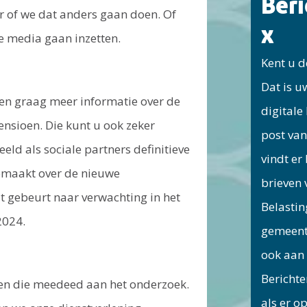
Ber
 of we dat anders gaan doen. Of
x
e media gaan inzetten.
Kent u d
Dat is u
en graag meer informatie over de
digitale
ensioen. Die kunt u ook zeker
post van
eld als sociale partners definitieve
vindt er
maakt over de nieuwe
brieven 
t gebeurt naar verwachting in het
Belastin
2024.
gemeent
ook aan 
Berichte
n die meedeed aan het ­onderzoek.
als er o