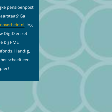
jke pensioenpost
laarstaat? Ga
noverheid.nl
, log
w DigiD en zet
je bij PME
nfonds. Handig,
 het scheelt een
pier!