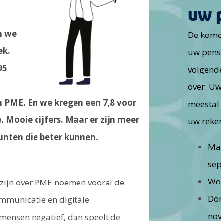
uw 
n we
De kome
ek.
uw pens
95
volgend
over. Uw
n PME. En we kregen een 7,8 voor
meestal
 Mooie cijfers. Maar er zijn meer
uw reke
unten die beter kunnen.
Ma
se
Wo
 zijn over PME noemen vooral de
Do
mmunicatie en digitale
no
 mensen negatief, dan speelt de